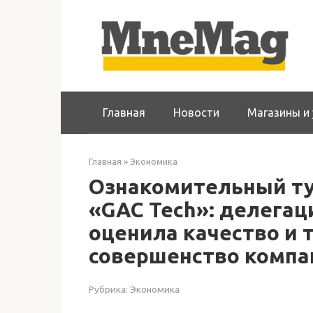
Перейти
к
контенту
Главная
Новости
Магазины и 
Главная
»
Экономика
Ознакомительный ту
«GAC Tech»: делегац
оценила качество и 
совершенство комп
Рубрика:
Экономика