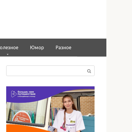
олезное
Юмор
Разное
Поиск: