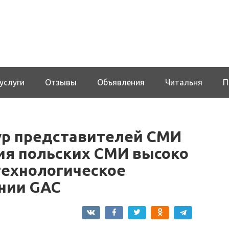
услуги
Отзывы
Объявления
Читальня
П
р представителей СМИ
ия польских СМИ высоко
технологическое
ании GAC