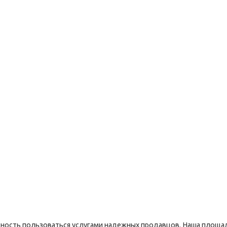
ость пользоваться услугами надежных продавцов. Наша площад