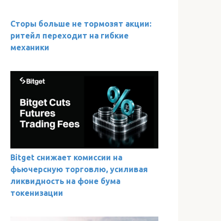
Сторы больше не тормозят акции:
ритейл переходит на гибкие
механики
Bitget снижает комиссии на
фьючерсную торговлю, усиливая
ликвидность на фоне бума
токенизации