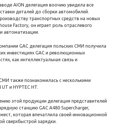
аводе AION делегация воочию увидела все
ставки деталей до сборки автомобилей.
производству транспортных средств на новых
house Factory, он играет роль отраслевого
 и автоматизации.
омпании GAC делегация польских СМИ получила
ских инвестициях GAC и революционных
тях, как интеллектуальная связь и
 СМИ также познакомилась с несколькими
 UT и HYPTEC HT.
ению этой продукции делегация представителей
рядную станцию GAC A480 Supercharger,
мест, которая впечатлила своей инновационной
й сверхбыстрой зарядки.