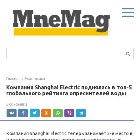
Перейти
к
контенту
Поиск:
Главная
»
Экономика
Компания Shanghai Electric поднялась в топ-5
глобального рейтинга опреснителей воды
Экономика
Компания Shanghai Electric теперь занимает 5-е место в
мире по производительности новых построенных