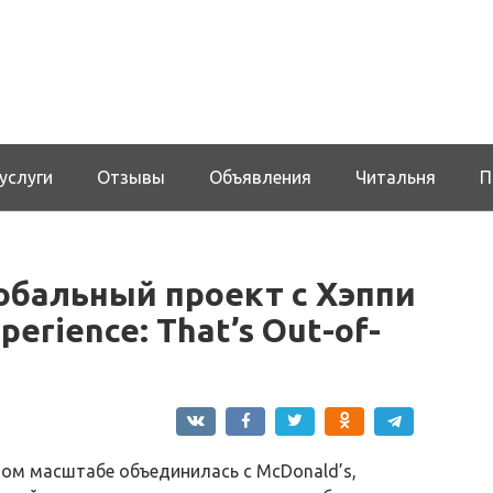
услуги
Отзывы
Объявления
Читальня
П
лобальный проект с Хэппи
erience: That’s Out-of-
ном масштабе объединилась с McDonald’s,