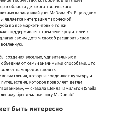
инное творчество, которое подпитывает
ер в области детского творческого
етных карандашей для McDonald’s. Еще одним
 является интеграция творческой
yola во все маркетинговые точки
акже поддерживает стремление родителей к
едлагая своим детям способ расширить свое
 вселенную.
бы создания веселых, удивительных и
е объединяют семьи значимыми способами. Это
озволяет нам предоставлять
 впечатления, которые соединяют культуру и
 путешествия, которое позволяет детям
вованием», — сказала Шейла Гамильтон (Sheila
альному бренд-маркетингу McDonald’s.
жет быть интересно