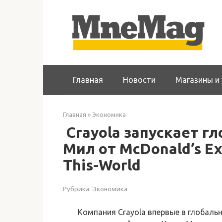
Перейти
к
контенту
Главная
Новости
Магазины и 
Главная
»
Экономика
Crayola запускает г
Мил от McDonald’s Exp
This-World
Рубрика:
Экономика
Компания Crayola впервые в глобаль