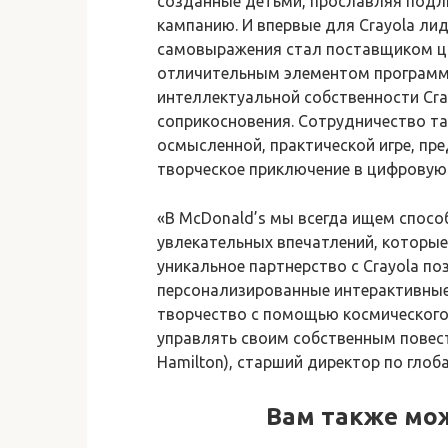
созданные детьми, прославляя подл
кампанию. И впервые для Crayola лид
самовыражения стал поставщиком цв
отличительным элементом программы
интеллектуальной собственности Cra
соприкосновения. Сотрудничество т
осмысленной, практической игре, пр
творческое приключение в цифровую
«В McDonald’s мы всегда ищем спосо
увлекательных впечатлений, которы
уникальное партнерство с Crayola п
персонализированные интерактивные
творчество с помощью космического
управлять своим собственным повест
Hamilton), старший директор по глоб
Вам также мо