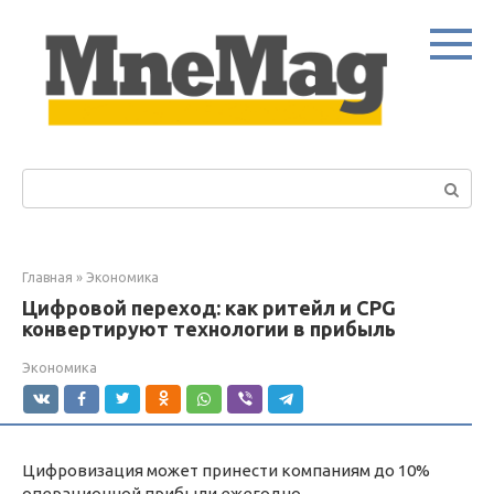
Перейти
к
контенту
Поиск:
Главная
»
Экономика
Цифровой переход: как ритейл и CPG
конвертируют технологии в прибыль
Экономика
Цифровизация может принести компаниям до 10%
операционной прибыли ежегодно