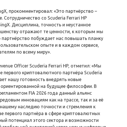
BingX, прокомментировал: «Это партнёрство –
 Сотрудничество со Scuderia Ferrari HP
ingX. Дисциплина, точность и неустанное
вершенству отражают те ценности, к которым мы
о партнёрство побуждает нас повышать планку
пользовательском опыте и в каждом сервисе,
телям по всему миру».
enue Officer Scuderia Ferrari HP, отметил: «Мы
ве первого криптовалютного партнёра Scuderia
жает нашу готовность внедрять новые
 ориентированной на будущее философии. В
регламентом FIA 2026 года данный альянс
едовым инновациям как на трассе, так и за её
 нашему наследию точности и стремления к
тве первого партнёра в сфере криптовалютных
ый потенциал этого сектора и возможности
й глобальной аудиторией через новые цифровые