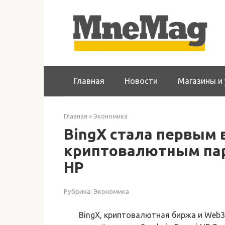
Перейти
к
контенту
Главная
Новости
Магазины и 
Главная
»
Экономика
BingX стала первым 
криптовалютным парт
HP
Рубрика:
Экономика
BingX, криптовалютная биржа и Web3