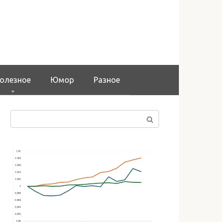
олезное
Юмор
Разное
Поиск: