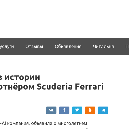
услуги
Отзывы
Объявления
Читальня
П
в истории
нёром Scuderia Ferrari
-AI компания, объявила о многолетнем