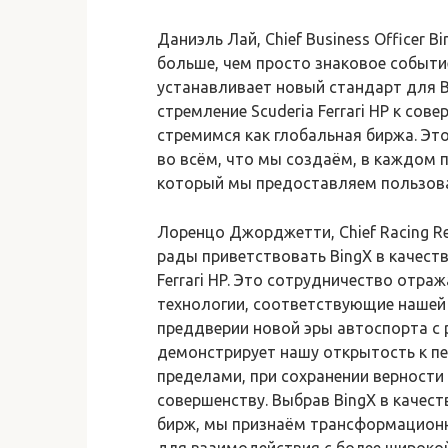
Даниэль Лай, Chief Business Officer 
больше, чем просто знаковое событие.
устанавливает новый стандарт для B
стремление Scuderia Ferrari HP к со
стремимся как глобальная биржа. Эт
во всём, что мы создаём, в каждом 
который мы предоставляем пользова
Лоренцо Джорджетти, Chief Racing Rev
рады приветствовать BingX в качест
Ferrari HP. Это сотрудничество отра
технологии, соответствующие нашей
преддверии новой эры автоспорта с 
демонстрирует нашу открытость к пер
пределами, при сохранении верности
совершенству. Выбрав BingX в качес
бирж, мы признаём трансформационн
для взаимодействия с более широко