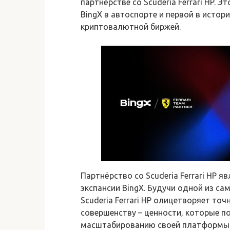
партнёрстве со Scuderia Ferrari HP.
BingX в автоспорте и первой в истори
криптовалютной биржей.
Партнёрство со Scuderia Ferrari HP я
экспансии BingX. Будучи одной из с
Scuderia Ferrari HP олицетворяет то
совершенству – ценности, которые п
масштабированию своей платформы