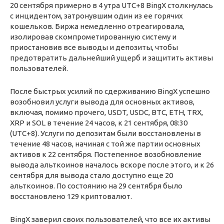
20 сентября примерно в 4 утра UTC+8 BingX столкнулась
с инцидентом, затронувшим один из ее горячих
кошельков. Биржа немедленно отреагировала,
изолировав скомпрометированную систему и
приостановив все выводы и депозиты, чтобы
предотвратить дальнейший ущерб и защитить активы
пользователей.
После быстрых усилий по сдерживанию BingX успешно
возобновил услуги вывода для основных активов,
включая, помимо прочего, USDT, USDC, BTC, ETH, TRX,
XRP и SOL в течение 24 часов, к 21 сентября, 08:30
(UTC+8). Услуги по депозитам были восстановлены в
течение 48 часов, начиная с той же партии основных
активов к 22 сентября. Постепенное возобновление
вывода альткоинов началось вскоре после этого, и к 26
сентября для вывода стало доступно еще 20
альткоинов. По состоянию на 29 сентября было
восстановлено 129 криптовалют.
BingX заверил своих пользователей, что все их активы