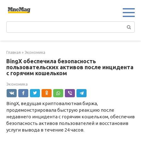
Перейти
к
контенту
Поиск:
Главная
»
Экономика
BingX обеспечила безопасность
пользовательских активов после инцидента
с горячим кошельком
Экономика
BingX, ведущая криптовалютная биржа,
продемонстрировала быструю реакцию после
недавнего инцидента с горячим кошельком, обеспечив
безопасность активов пользователей и восстановив
услуги вывода в течение 24 часов.