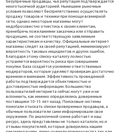
безупречные продавцы, чья репутация подтверждается
многотысячной аудиторией. Нынешние рыночные
условия позволяют беспрепятственно осуществлять
продажу товаров и техники при помощи всемирной
сети, однако некоторые магазины могут
недобросовестно отнестись к своим клиентам,
пренебречь пожеланиями заказчика или отправить
продукцию, не соответствующую заявленным
характеристикам и качеству. Официальные интернет
магазины следят за своей репутацией, минимизируют
вероятность таковых инцидентов и других ошибок.
Благодаря этому списку-каталогу полностью
устраняется вероятность риска при совершении
покупки. База создаётся усилиями ответственных
модераторов, которые уделяют проверкам достаточно
времени и внимания. Эффективность проведенной
работы подтверждается объективностью и
достоверностью информации. Большинство
пользователей интернета сейчас могут уже и не
вспомнить, как именно определялись доверенные
поставщики 10-15 лет назад. Поисковые системы
помогали отыскать списки проверенных продавцов, а
обычные пользователи сами информировали свое
окружение. По аналогичной схеме работает и наш
ресурс, здесь представлены не только каталоги, но и
отзывы покупателей, которые доверились нашим
рекомендациям, лично оценили преимущества тех или