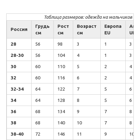
Таблица размеров: одежда на мальчиков
Грудь
Рост
Возраст
Европа
Анг
Россия
см
см
см
EU
UK
28
56
98
3
1
3
28-30
56
104
4
1
3
30
60
110
5
2
4
32
60
116
6
2
4
32-34
64
122
7
5
6
34
64
128
8
5
6
36
68
134
9
7
8
38
68
140
10
7
8
38-40
72
146
11
9
10