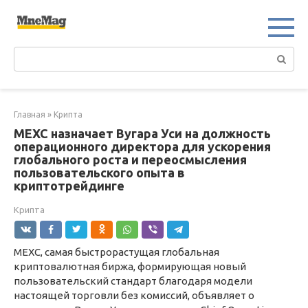
Перейти
к
контенту
Поиск:
Главная
»
Крипта
MEXC назначает Вугара Уси на должность
операционного директора для ускорения
глобального роста и переосмысления
пользовательского опыта в
криптотрейдинге
Крипта
MEXC, самая быстрорастущая глобальная
криптовалютная биржа, формирующая новый
пользовательский стандарт благодаря модели
настоящей торговли без комиссий, объявляет о