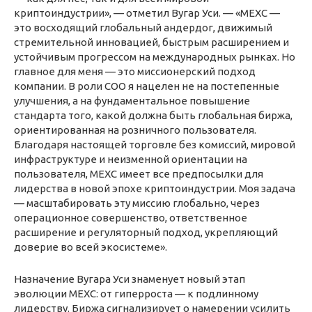
криптоиндустрии», — отметил Вугар Уси. — «MEXC —
это восходящий глобальный андердог, движимый
стремительной инновацией, быстрым расширением и
устойчивым прогрессом на международных рынках. Но
главное для меня — это миссионерский подход
компании. В роли COO я нацелен не на постепенные
улучшения, а на фундаментальное повышение
стандарта того, какой должна быть глобальная биржа,
ориентированная на розничного пользователя.
Благодаря настоящей торговле без комиссий, мировой
инфраструктуре и неизменной ориентации на
пользователя, MEXC имеет все предпосылки для
лидерства в новой эпохе криптоиндустрии. Моя задача
— масштабировать эту миссию глобально, через
операционное совершенство, ответственное
расширение и регуляторный подход, укрепляющий
доверие во всей экосистеме».
Назначение Вугара Уси знаменует новый этап
эволюции MEXC: от гиперроста — к подлинному
лидерству. Биржа сигнализирует о намерении усилить