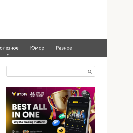
олезное
Юмор
Разное
Поиск: