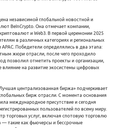
дена независимой глобальной новостной и
ют BeInCrypto. Она отмечает компании,
криптовалют и Web3. В первой церемонии 2025
телям в различных категориях и региональных
и APAC. Победители определялись в два этапа:
ртным жюри отрасли, после чего проходило
од позволил отметить проекты и организации,
е влияние на развитие экосистемы цифровых
«Лучшая централизованная биржа» подчеркивает
 глобальных бирж отрасли. С момента основания
ирила международное присутствие и сегодня
егистрированных пользователей по всему миру.
тр торговых услуг, включая спотовую торговлю
 — такие как фьючерсы и бессрочные