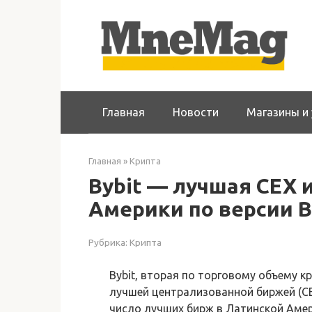
Перейти
к
контенту
Главная
Новости
Магазины и 
Главная
»
Крипта
Bybit — лучшая CEX 
Америки по версии B
Рубрика:
Крипта
Bybit, вторая по торговому объему 
лучшей централизованной биржей (CE
число лучших бирж в Латинской Амер