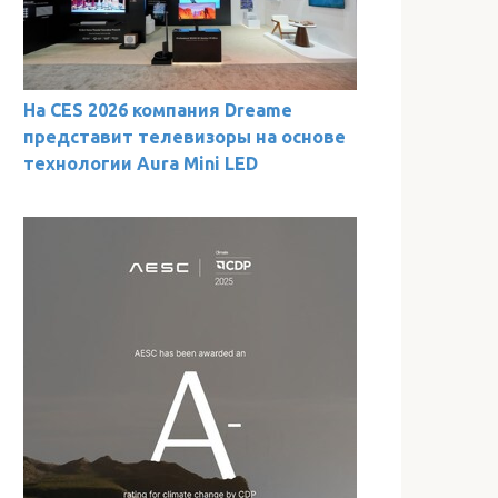
На CES 2026 компания Dreame
представит телевизоры на основе
технологии Aura Mini LED