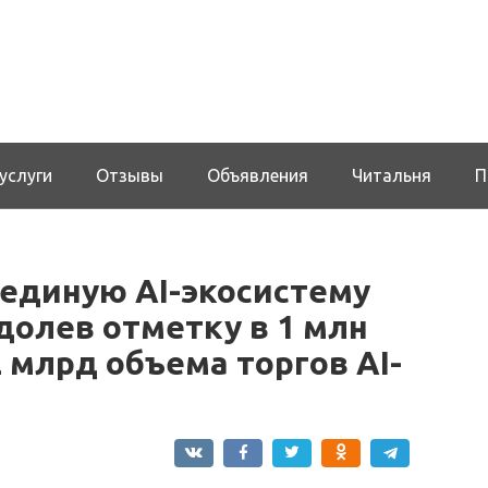
услуги
Отзывы
Объявления
Читальня
П
 единую AI-экосистему
долев отметку в 1 млн
 млрд объема торгов AI-