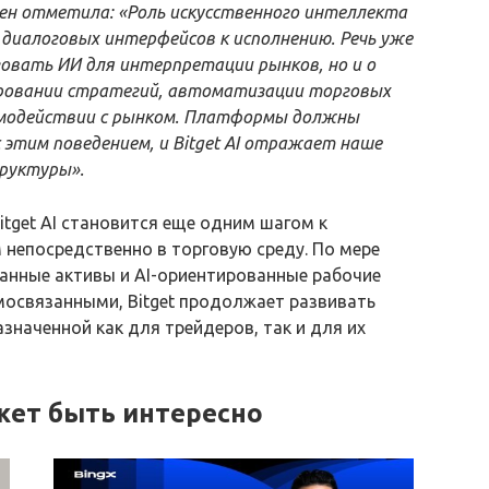
Чен отметила: «Роль искусственного интеллекта
диалоговых интерфейсов к исполнению. Речь уже
зовать ИИ для интерпретации рынков, но и о
ровании стратегий, автоматизации торговых
имодействии с рынком. Платформы должны
этим поведением, и Bitget AI отражает наше
руктуры».
Bitget AI становится еще одним шагом к
 непосредственно в торговую среду. По мере
анные активы и AI-ориентированные рабочие
мосвязанными, Bitget продолжает развивать
азначенной как для трейдеров, так и для их
жет быть интересно