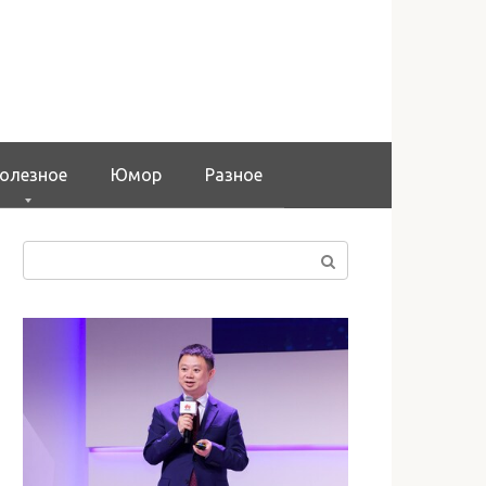
олезное
Юмор
Разное
Поиск: