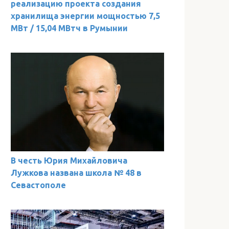
реализацию проекта создания
хранилища энергии мощностью 7,5
МВт / 15,04 МВтч в Румынии
В честь Юрия Михайловича
Лужкова названа школа № 48 в
Севастополе