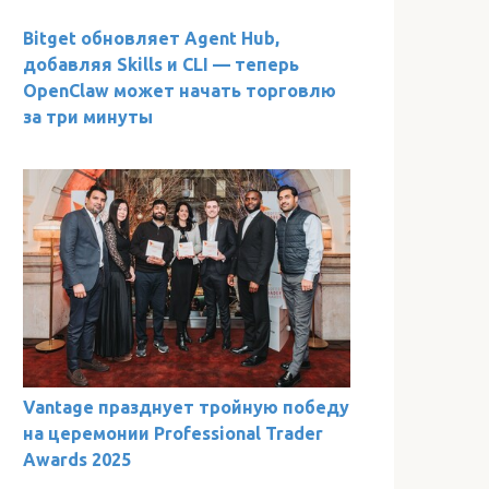
Bitget обновляет Agent Hub,
добавляя Skills и CLI — теперь
OpenClaw может начать торговлю
за три минуты
Vantage празднует тройную победу
на церемонии Professional Trader
Awards 2025