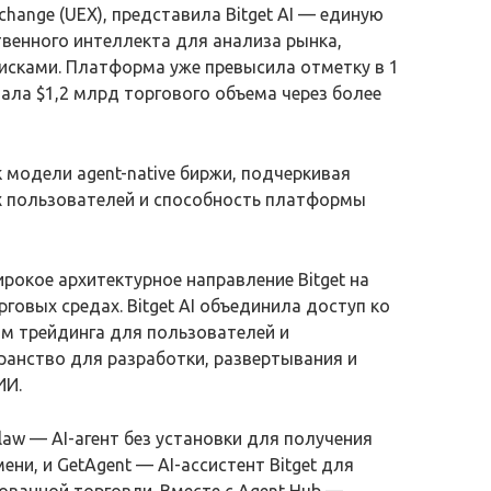
xchange (UEX), представила Bitget AI — единую
твенного интеллекта для анализа рынка,
рисками. Платформа уже превысила отметку в 1
ала $1,2 млрд торгового объема через более
к модели agent-native биржи, подчеркивая
х пользователей и способность платформы
рокое архитектурное направление Bitget на
говых средах. Bitget AI объединила доступ ко
м трейдинга для пользователей и
ранство для разработки, развертывания и
ИИ.
aw — AI-агент без установки для получения
ни, и GetAgent — AI-ассистент Bitget для
ованной торговли. Вместе с Agent Hub —