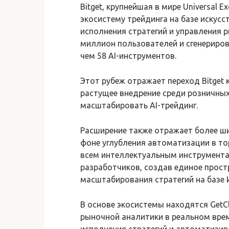
Bitget, крупнейшая в мире Universal E
экосистему трейдинга на базе искусс
исполнения стратегий и управления 
миллион пользователей и сгенериров
чем 58 AI-инструментов.
Этот рубеж отражает переход Bitget 
растущее внедрение среди розничны
масштабировать AI-трейдинг.
Расширение также отражает более ши
фоне углубления автоматизации в тор
всем интеллектуальным инструмента
разработчиков, создав единое прост
масштабирования стратегий на базе 
В основе экосистемы находятся GetCl
рыночной аналитики в реальном време
исполнения стратегий и автоматизир