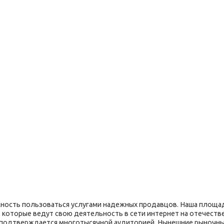
ость пользоваться услугами надежных продавцов. Наша площад
 которые ведут свою деятельность в сети интернет на отечеств
я подтверждается многотысячной аудиторией. Нынешние рыночн