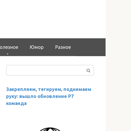
олезное
Юмор
Разное
Поиск:
Закрепляем, тегируем, поднимаем
руку: вышло обновление Р7
команда