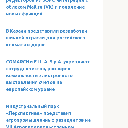
редакторов Р7 офис: интеграция с
облаком Mail.ru (VK) и появление
новых функций
В Казани представили разработки
шинной отрасли для российского
климата и дорог
COMARCH и F.I.L.A. S.p.A. укрепляют
сотрудничество, расширяя
возможности электронного
выставления счетов на
европейском уровне
Индустриальный парк
«Перспектива» представит
агропромышленных резидентов на
VII Агропродовольственном