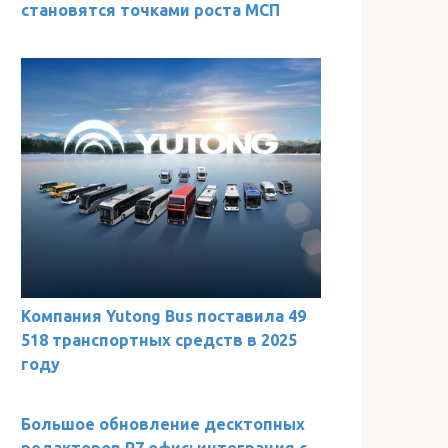
становятся точками роста МСП
Компания Yutong Bus поставила 49
518 транспортных средств в 2025
году
Большое обновление десктопных