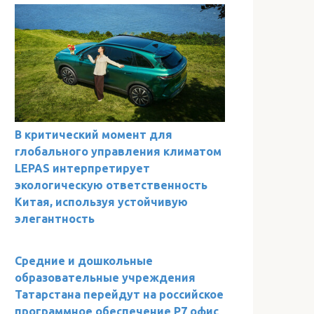
В критический момент для
глобального управления климатом
LEPAS интерпретирует
экологическую ответственность
Китая, используя устойчивую
элегантность
Средние и дошкольные
образовательные учреждения
Татарстана перейдут на российское
программное обеспечение Р7 офис