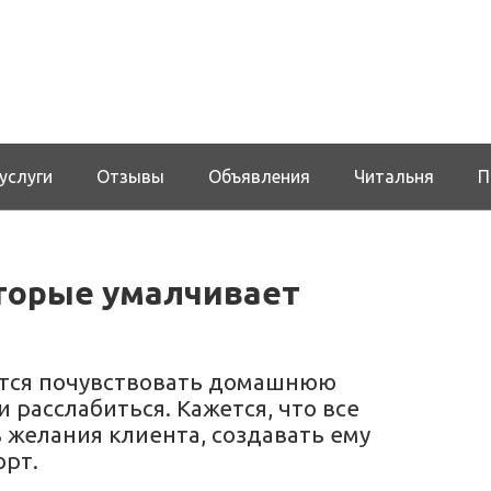
услуги
Отзывы
Объявления
Читальня
П
оторые умалчивает
чется почувствовать домашнюю
 расслабиться. Кажется, что все
 желания клиента, создавать ему
орт.