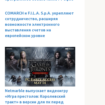
COMARCH и F.I.L.A. S.p.A. укрепляют
сотрудничество, расширяя
возможности электронного
выставления счетов на
европейском уровне
Netmarble выпускает видеоигру
«Игра престолов: Королевский
тракт» в версии для пк перед