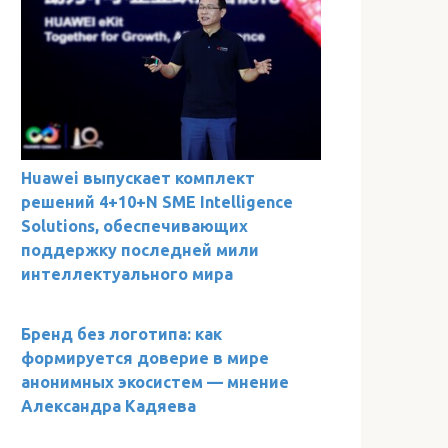
Huawei выпускает комплект
решений 4+10+N SME Intelligence
Solutions, обеспечивающих
поддержку последней мили
интеллектуального мира
Бренд без логотипа: как
формируется доверие в мире
анонимных экосистем — мнение
Александра Кадяева