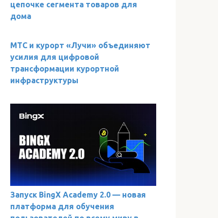
цепочке сегмента товаров для
дома
МТС и курорт «Лучи» объединяют
усилия для цифровой
трансформации курортной
инфраструктуры
Запуск BingX Academy 2.0 — новая
платформа для обучения