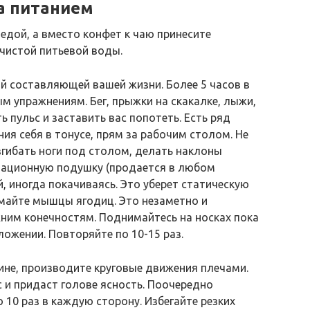
а питанием
едой, а вместо конфет к чаю принесите
чистой питьевой воды.
й составляющей вашей жизни. Более 5 часов в
 упражнениям. Бег, прыжки на скакалке, лыжи,
ь пульс и заставить вас попотеть. Есть ряд
ия себя в тонусе, прям за рабочим столом. Не
згибать ноги под столом, делать наклоны
итационную подушку (продается в любом
й, иногда покачиваясь. Это уберет статическую
имайте мышцы ягодиц. Это незаметно и
ним конечностям. Поднимайтесь на носках пока
ложении. Повторяйте по 10-15 раз.
ине, производите круговые движения плечами.
с и придаст голове ясность. Поочередно
о 10 раз в каждую сторону. Избегайте резких