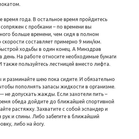
мокатом.
е время года. В остальное время пройдитесь
сопряжен с пробками – по времени вы
ного больше времени, чем сидя в полном
о скорости составляет примерно 9 мин/км.
быстрой ходьбы в один конец. А Минздрав
 в день. На работе относите необходимые бумаги
 И также пользуйтесь лестницей вместо лифта.
ы и разминайте шею пока сидите. И обязательно
чтобы пополнять запасы жидкости в организме.
— не допускать жажды. Если захотели пить –
время обеда дойдите до ближайшей спортивной
айте растяжку. Захватите с собой эспандер и
 рук и спины. Либо забегите в ближайший
вку, либо на йогу.