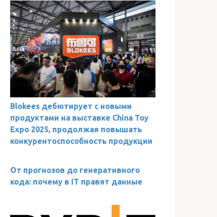
Blokees дебютирует с новыми
продуктами на выставке China Toy
Expo 2025, продолжая повышать
конкурентоспособность продукции
От прогнозов до генеративного
кода: почему в IT правят данные