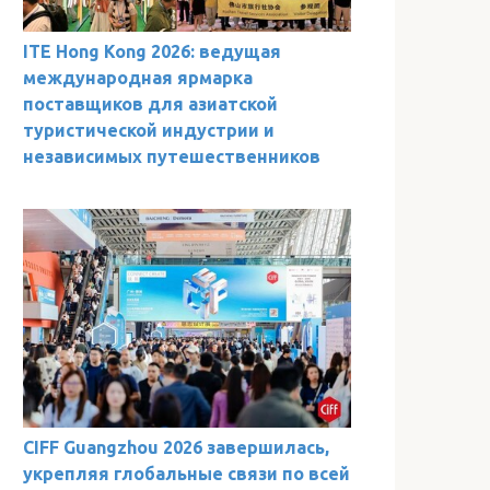
ITE Hong Kong 2026: ведущая
международная ярмарка
поставщиков для азиатской
туристической индустрии и
независимых путешественников
CIFF Guangzhou 2026 завершилась,
укрепляя глобальные связи по всей